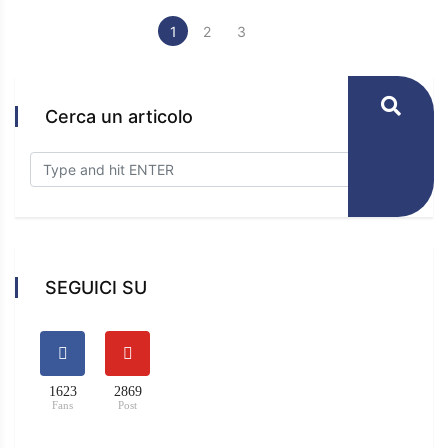
1
2
3
Cerca un articolo
SEGUICI SU
1623
2869
Fans
Post