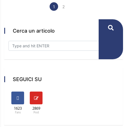
1
2
Cerca un articolo
SEGUICI SU
1623
2869
Fans
Post